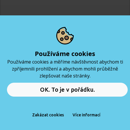
Bronislav Novák
IT kurzy
COURSE ADVISOR
Používáme cookies
programování,
Používáme cookies a měříme návštěvnost abychom ti
+420 606 051 810
testování a datové
zpříjemnili prohlížení a abychom mohli průběžně
bronislav@coderslab.cz
zlepšovat naše stránky.
analytiky
Rezervuj si online meeting
OK. To je v pořádku.
Zakázat cookies
Více informací
DOMŮ
PRÁCE
MENU
KURZY
ČTENÍ