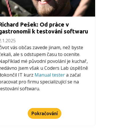
Richard Pešek: Od práce v
gastronomii k testování softwaru
2.1.2025
Život vás občas zavede jinam, než byste
čekali, ale s odstupem času to oceníte.
Například mé původní povolání je kuchař,
nedávno jsem však u Coders Lab úspěšně
dokončil IT kurz
Manual tester
a začal
pracovat pro firmu specializující se na
testování softwaru.
Pokračování