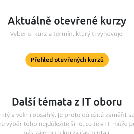
Aktuálně otevřené kurzy
Vyber si kurz a termín, který ti vyhovuje.
Přehled otevřených kurzů
Další témata z IT oboru
nitý a velmi obsáhlý. Je proto důležité zaměřit s
e výběr toho nejdůležitějšího, co tě v IT může p
nás zájemci o kurzy často ptají.