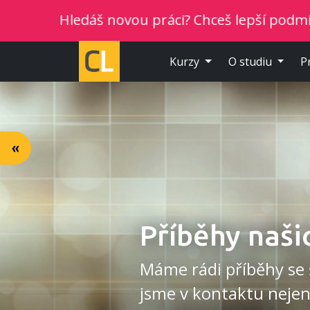
š novou práci? Chceš lepší podmínky? Vyber si no
Kurzy
O studiu
P
«
Příběhy naši
Máme rádi příběhy se 
jsme v kontaktu nejen