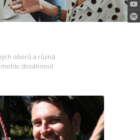
zných oborů a různá
 pomohlo dosáhnout