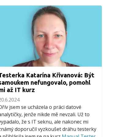
Testerka Katarína Křivanová: Být
samoukem nefungovalo, pomohl
mi až IT kurz
20.6.2024
Dřív jsem se ucházela o práci datové
analytičky, jenže nikde mě nevzali. Už to
vypadalo, že s IT seknu, ale nakonec mi
známý doporučil vyzkoušet dráhu testerky
a přihlásila jsem se na kurz
Manual Tester