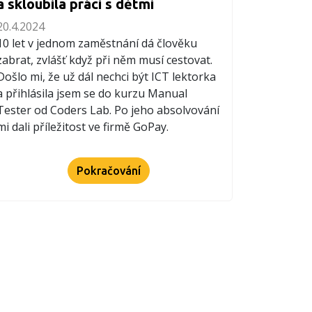
a skloubila práci s dětmi
20.4.2024
10 let v jednom zaměstnání dá člověku
zabrat, zvlášť když při něm musí cestovat.
Došlo mi, že už dál nechci být ICT lektorka
a přihlásila jsem se do kurzu Manual
Tester od Coders Lab. Po jeho absolvování
mi dali příležitost ve firmě GoPay.
Pokračování