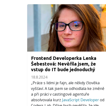
Frontend Developerka Lenka
Šebestová: Nevěřila jsem, že
vstup do IT bude jednoduchý
18.8.2024
„Práce s lidmi je fajn, ale někdy člověka
vyšťaví. A tak jsem se odhodlala ke změně
a při práci v castingové agentuře
absolvovala kurz
JavaScript Developer
od
Coders Lab. Dříve bych nevěřila, že jde