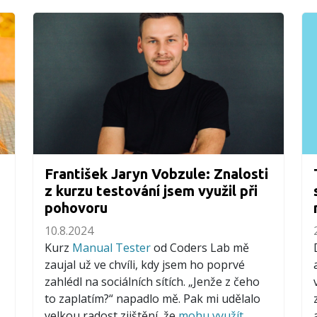
František Jaryn Vobzule: Znalosti
z kurzu testování jsem využil při
pohovoru
10.8.2024
Kurz
Manual Tester
od Coders Lab mě
zaujal už ve chvíli, kdy jsem ho poprvé
zahlédl na sociálních sítích. „Jenže z čeho
to zaplatím?“ napadlo mě. Pak mi udělalo
velkou radost zjištění, že
mohu využít