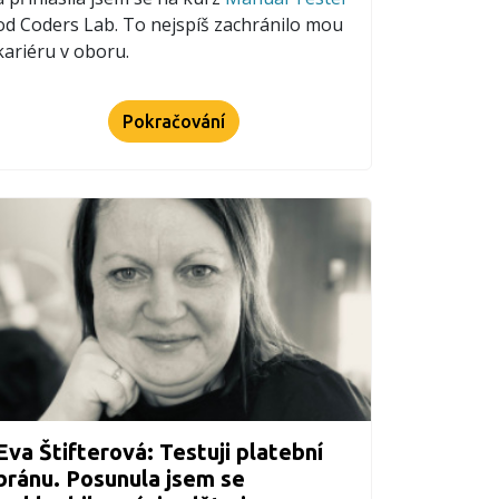
od Coders Lab. To nejspíš zachránilo mou
kariéru v oboru.
Pokračování
Eva Štifterová: Testuji platební
bránu. Posunula jsem se