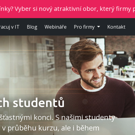
vý atraktivní obor, který firmy potřebují.
Nezá
racuj v IT
Blog
Webináře
Pro firmy
Kontakt
ch studentů
šťastnými konci. S našimi studenty
 v průběhu kurzu, ale i během