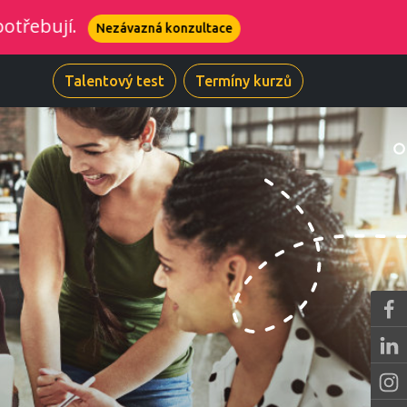
vazná konzultace
Talentový test
Termíny kurzů