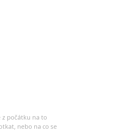
e z počátku na to
otkat, nebo na co se