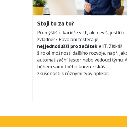
Stojí to za to?
Přemýšlíš o kariéře v IT, ale nevíš, jestli to
zvládneš? Povolání testera je
nejjednodušší pro začátek v IT
. Získáš
široké možnosti dalšího rozvoje, např. jak
automatizační tester nebo vedoucí týmu. 
během samotného kurzu získáš
zkušenosti s různými typy aplikací.