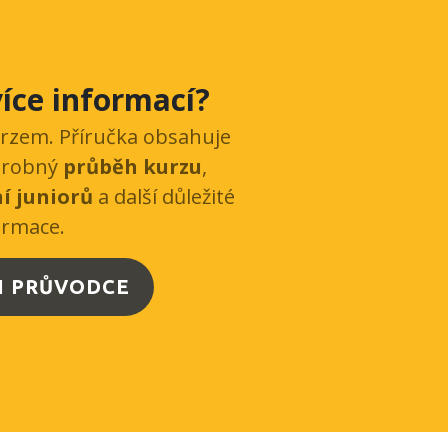
íce informací?
urzem. Příručka obsahuje
drobný
průběh kurzu
,
í juniorů
a další důležité
ormace.
SI PRŮVODCE