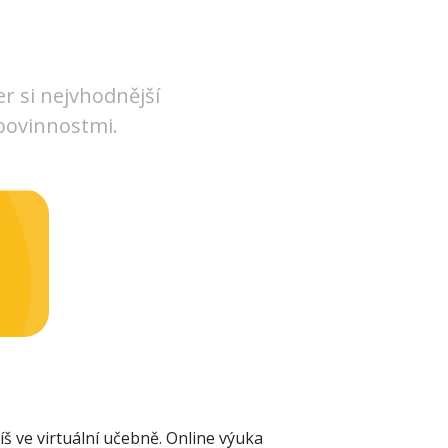
r si nejvhodnější
povinnostmi.
š ve virtuální učebně. Online výuka