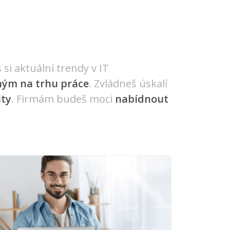
 si aktuální trendy v IT
ým na trhu práce
. Zvládneš úskalí
ity
. Firmám budeš moci
nabídnout