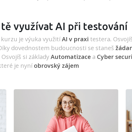
tě využívat AI při testování
kurzu je výuka využití
AI v praxi
testera. Osvojíš
 Díky dovednostem budoucnosti se staneš
žádan
. Osvojíš si základy
Automatizace
a
Cyber secur
 které je nyní
obrovský zájem