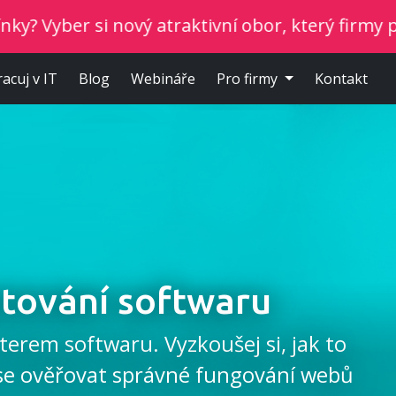
 nový atraktivní obor, který firmy potřebují.
racuj v IT
Blog
Webináře
Pro firmy
Kontakt
stování softwaru
terem softwaru. Vyzkoušej si, jak to
 se ověřovat správné fungování webů