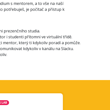
dium s mentorem, a to vše na naší
o potřebuješ, je počítač a přístup k
ni prezenčního studia.
or i studenti přítomni ve virtuální třídě.
ici mentor, který ti kdykoliv poradí a pomůže.
omunikovat kdykoliv v kanálu na Slacku.
liv.
 LAB
LEKTOR
Pave