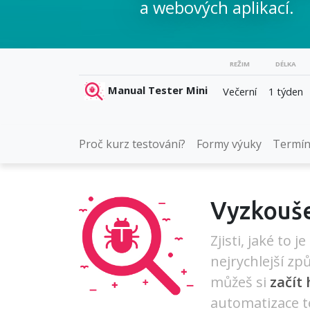
a webových aplikací.
REŽIM
DÉLKA
Manual Tester Mini
Večerní
1 týden
Proč kurz testování?
Formy výuky
Termín
Vyzkoušej
Zjisti, jaké to 
nejrychlejší zp
můžeš si
začít 
automatizace tes