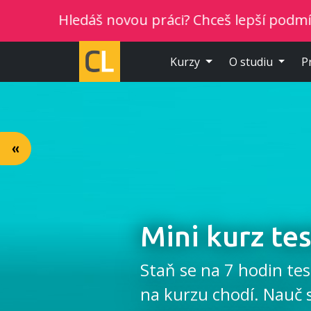
edáš novou práci? Chceš lepší podmínky? Vyber si
Kurzy
O studiu
P
«
Mini kurz te
Staň se na 7 hodin tes
na kurzu chodí. Nauč