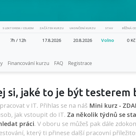
S LEKTOREM / CELKEM
ZAČÁTEK KURZU
UKONČENÍ KURZU
STAV
BĚŽNÁ C
7h
/
12h
17.8.2026
20.8.2026
Volno
0 Kč
y
Financování kurzu
FAQ
Registrace
 si, jaké to je být testerem
je pracovat v IT. Přihlas se na náš
Mini kurz - ZD
ůsob, jak vstoupit do IT.
Za několik týdnů se st
hledat práci
. V oboru se můžeš pak dále zdokon
tování, který ti přinese další pracovní příležitos