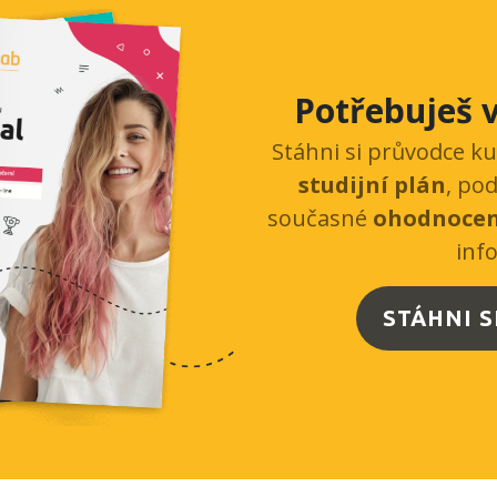
Potřebuješ v
Stáhni si průvodce k
studijní plán
, po
současné
ohodnocen
inf
STÁHNI 