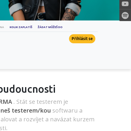
ENA
KOLIK ZAPLATÍŠ
ŽÁDAT MŮŽEŠ DO
Přihlásit se
 budoucnosti
ARMA
. Stát se testerem je
aneš testerem/kou
softwaru a
alovat a rozvíjet a navázat kurzem
ti.