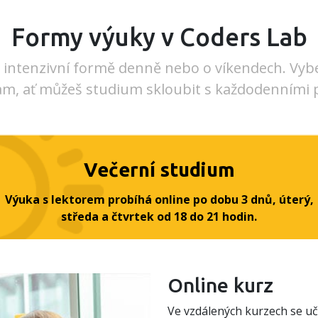
Formy výuky v Coders Lab
v intenzivní formě denně nebo o víkendech. Vybe
, ať můžeš studium skloubit s každodenními 
Večerní studium
Výuka s lektorem probíhá online po dobu 3 dnů, úterý,
středa a čtvrtek od 18 do 21 hodin.
Online kurz
Ve vzdálených kurzech se učí