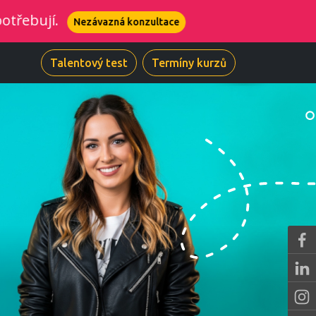
Nezávazná konzultace
Talentový test
Termíny kurzů