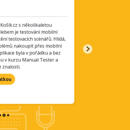
QA Eng
 Košík.cz s několikaletou
Jeho profesní cesta 
hlebem je testování mobilní
kde pracoval na onli
ění testovacích scénářů. Hlídá,
engineer kde má na s
roblémů nakoupit přes mobilní
strategií, plánů a ří
aplikace byla v pořádku a bez
konce, včetně hiring
kou v kurzu Manual Tester a
čase se věnuje vývoj
 znalosti.
vaření a hraní desko
Katkou