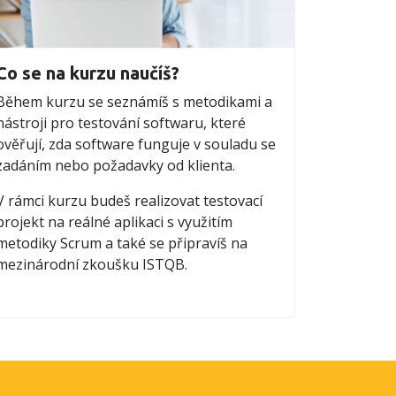
Co se na kurzu naučíš?
Během kurzu se seznámíš s metodikami a
nástroji pro testování softwaru, které
ověřují, zda software funguje v souladu se
zadáním nebo požadavky od klienta.
V rámci kurzu budeš realizovat testovací
projekt na reálné aplikaci s využitím
metodiky Scrum a také se připravíš na
mezinárodní zkoušku ISTQB.