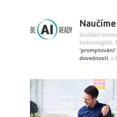
Naučíme 
Součástí osnov 
technologiích.
'promptování'
dovednosti
, o