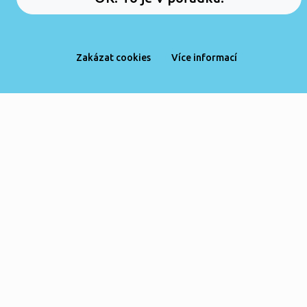
Zakázat cookies
Více informací
DOMŮ
PRÁCE
MENU
KURZY
ČTENÍ
6 důvodů, proč umělá inteligence IT
specialistům nesebere práci