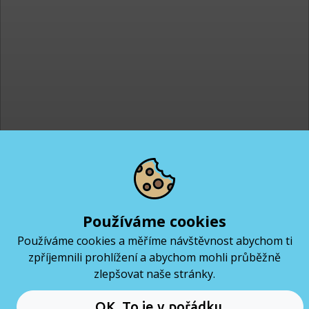
Bronislav Novák
COURSE ADVISOR
Používáme cookies
Používáme cookies a měříme návštěvnost abychom ti
+420 606 051 810
zpříjemnili prohlížení a abychom mohli průběžně
bronislav@coderslab.cz
zlepšovat naše stránky.
Testování software
Rezervuj si online meeting
OK. To je v pořádku.