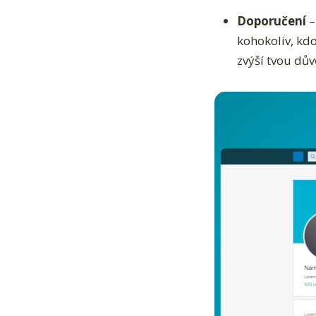
Doporučení
–
kohokoliv, kdo
zvýší tvou dů