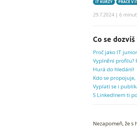
IT KURZY
PRÁCE V I
29.7.2024 | 6 minut
Co se dozvíš
Proč jako IT junio
Vyplnění profilu? 
Hurá do hledání!
Kdo se propojuje, 
Vyplatí se i publi
S LinkedInem ti 
Nezapomeň, že s h