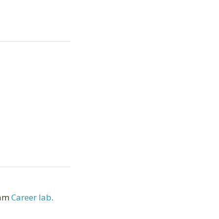
ram
Career lab
.