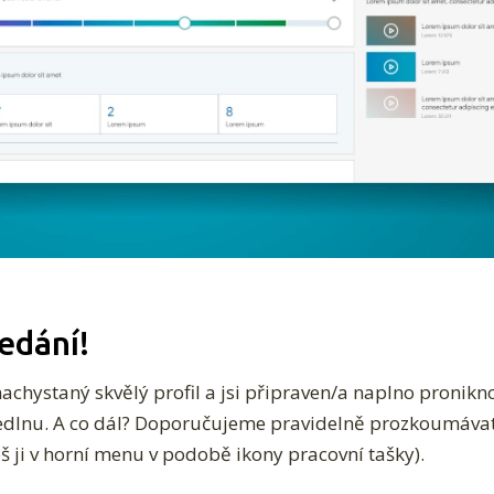
edání!
achystaný skvělý profil a jsi připraven/a naplno pronikn
kedInu. A co dál? Doporučujeme pravidelně prozkoumávat
š ji v horní menu v podobě ikony pracovní tašky).