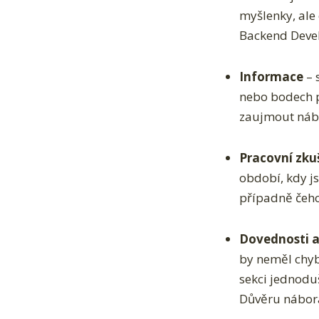
myšlenky, ale 
Backend Devel
Informace
– 
nebo bodech po
zaujmout nábo
Pracovní zku
období, kdy js
případně čeho
Dovednosti a
by neměl chyb
sekci jednoduš
Důvěru náborář