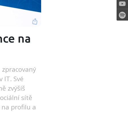
nce na
ě zpracovaný
v IT. Své
ně zvýšíš
ciální sítě
 na profilu a