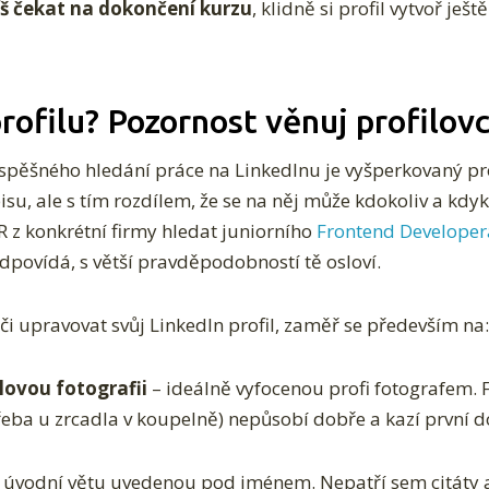
 čekat na dokončení kurzu
, klidně si profil vytvoř ješt
rofilu? Pozornost věnuj profilov
pěšného hledání práce na LinkedInu je vyšperkovaný pro
isu, ale s tím rozdílem, že se na něj může kdokoliv a kdyk
 z konkrétní firmy hledat juniorního
Frontend Developer
 odpovídá, s větší pravděpodobností tě osloví.
či upravovat svůj LinkedIn profil, zaměř se především na:
ilovou fotografii
– ideálně vyfocenou profi fotografem. 
třeba u zrcadla v koupelně) nepůsobí dobře a kazí první 
o úvodní větu uvedenou pod jménem. Nepatří sem citáty a