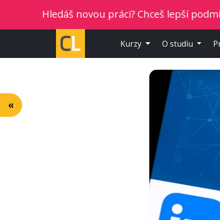
Hledáš novou práci? Chceš lepší podmínky? Vyber 
Kurzy
O studiu
P
«