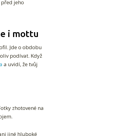
ě před jeho
ce i mottu
fil. Jde o obdobu
oliv podívat. Když
a
a uvidí, že tvůj
Fotky zhotovené na
dojem.
ni jiné hluboké