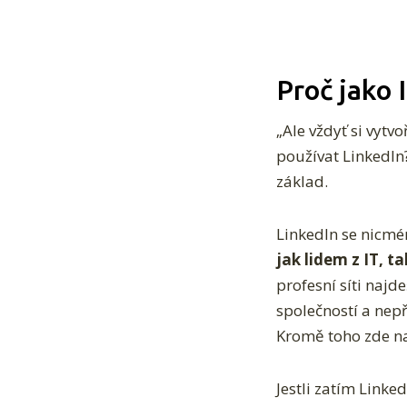
Proč jako 
„Ale vždyť si vytv
používat LinkedIn
základ.
LinkedIn se nicmé
jak lidem z IT, 
profesní síti najd
společností a nepř
Kromě toho zde nar
Jestli zatím Linke