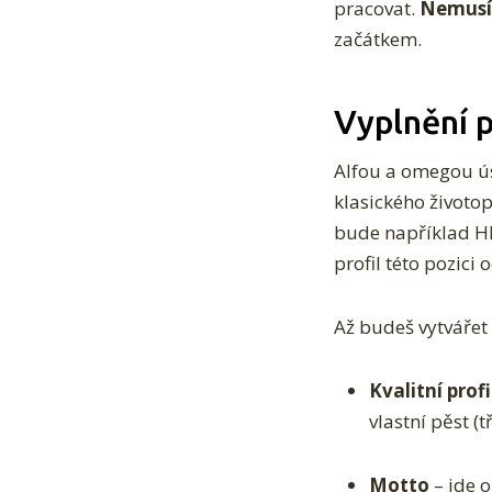
pracovat.
Nemusíš
začátkem.
Vyplnění p
Alfou a omegou ús
klasického životop
bude například HR
profil této pozici
Až budeš vytvářet 
Kvalitní prof
vlastní pěst (
Motto
– jde 