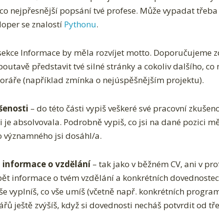
co nejpřesnější popsání tvé profese. Může vypadat třeba 
oper se znalostí
Pythonu
.
sekce Informace by měla rozvíjet motto. Doporučujeme z
utavě představit tvé silné stránky a cokoliv dalšího, co
ráře (například zmínka o nejúspěšnějším projektu).
šenosti
– do této části vypiš veškeré své pracovní zkušeno
i je absolvovala. Podrobně vypiš, co jsi na dané pozici mě
 významného jsi dosáhl/a.
 informace o vzdělání
– tak jako v běžném CV, ani v pro
ět informace o tvém vzdělání a konkrétních dovednostec
e vyplníš, co vše umíš (včetně např. konkrétních program
ů ještě zvýšíš, když si dovednosti necháš potvrdit od tře