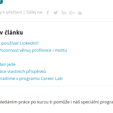
T
y k přečtení |
Sdílej na:
 v článku
r používat LinkedIn?
Pozornost věnuj profilovce i mottu
ten jede
kace vlastních příspěvků
poradíme v programu Career Lab
ledáním práce po kurzu ti pomůže i náš speciální prog