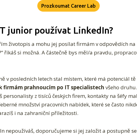
Prozkoumat Career Lab
IT junior používat LinkedIn?
ořím životopis a mohu jej posílat firmám v odpovědích na 
?“ říkáš si možná. A částečně bys měl/a pravdu, propraco
ně v posledních letech stal místem, které má potenciál t
tak firmám prahnoucím po IT specialistech
všeho druhu.
eš personalisty z tisíců českých firem, kontakty na šéfy ma
eberné množství pracovních nabídek, které se často nikde
azíš i na zahraniční příležitosti.
dIn nepoužíváš, doporučujeme si jej založit a postupně se