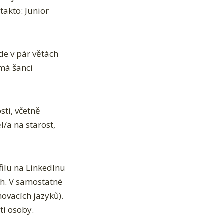
takto: Junior
de v pár větách
 má šanci
sti, včetně
l/a na starost,
filu na LinkedInu
h. V samostatné
ovacích jazyků).
tí osoby.