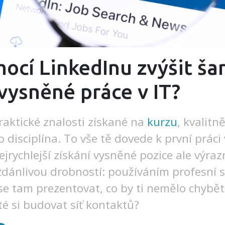
ocí LinkedInu zvýšit ša
 vysněné práce v IT?
praktické znalosti získané na
kurzu
, kvalitn
 disciplína. To vše tě dovede k první práci 
ejrychlejší získání vysněné pozice ale výraz
zdánlivou drobností: používáním profesní so
 se tam prezentovat, co by ti nemělo chybět
té si budovat síť kontaktů?