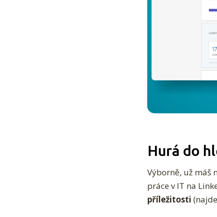
Hurá do hl
Výborně, už máš n
práce v IT na Lin
příležitosti
(najde