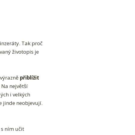
inzeráty. Tak proč
vaný životopis je
ě výrazně
přiblížit
 Na největší
lých i velkých
 jinde neobjevují.
 s ním učit