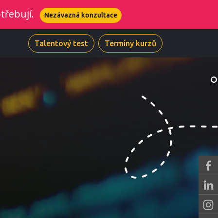
azná konzultace
Talentový test
Termíny kurzů