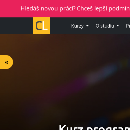
 novou práci? Chceš lepší podmínky? Vyber si no
Kurzy
O studiu
P
«
Kurz progra