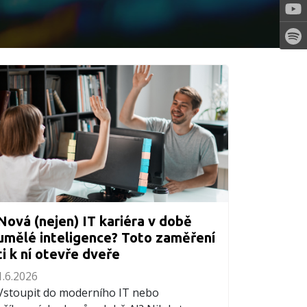
Nová (nejen) IT kariéra v době
umělé inteligence? Toto zaměření
ti k ní otevře dveře
1.6.2026
Vstoupit do moderního IT nebo