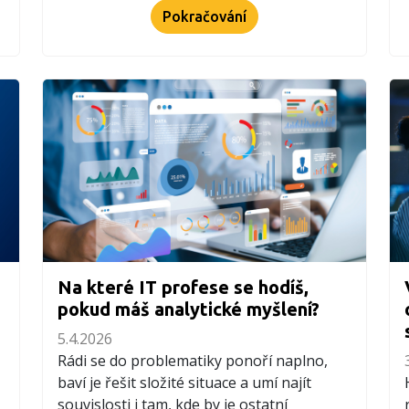
Pokračování
Na které IT profese se hodíš,
pokud máš analytické myšlení?
5.4.2026
Rádi se do problematiky ponoří naplno,
baví je řešit složité situace a umí najít
souvislosti i tam, kde by je ostatní