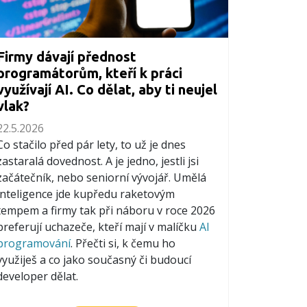
Firmy dávají přednost
programátorům, kteří k práci
využívají AI. Co dělat, aby ti neujel
vlak?
22.5.2026
Co stačilo před pár lety, to už je dnes
zastaralá dovednost. A je jedno, jestli jsi
začátečník, nebo seniorní vývojář. Umělá
inteligence jde kupředu raketovým
tempem a firmy tak při náboru v roce 2026
preferují uchazeče, kteří mají v malíčku
AI
programování
. Přečti si, k čemu ho
využiješ a co jako současný či budoucí
developer dělat.