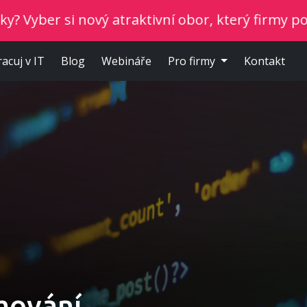
vý atraktivní obor, který firmy potřebují.
Nezáv
racuj v IT
Blog
Webináře
Pro firmy
Kontakt
mování