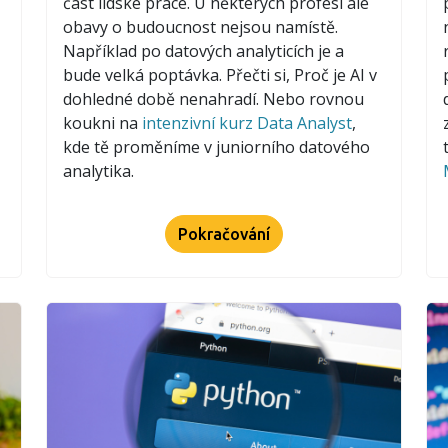
část lidské práce. U některých profesí ale
obavy o budoucnost nejsou namístě.
Například po datových analyticích je a
bude velká poptávka. Přečti si, Proč je AI v
,
dohledné době nenahradí. Nebo rovnou
koukni na
intenzivní kurz Data Analyst
,
kde tě proměníme v juniorního datového
analytika.
Pokračování