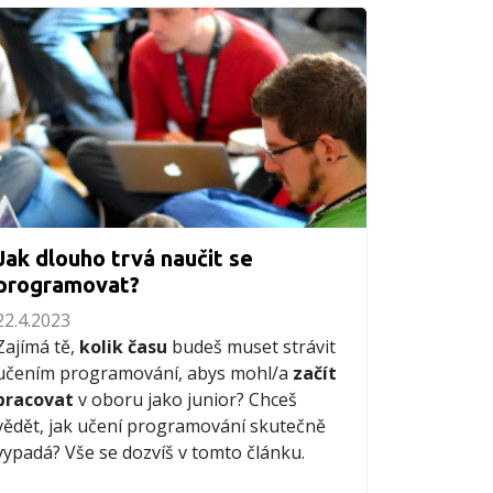
Jak dlouho trvá naučit se
programovat?
22.4.2023
Zajímá tě,
kolik času
budeš muset strávit
učením programování, abys mohl/a
začít
pracovat
v oboru jako junior? Chceš
vědět, jak učení programování skutečně
vypadá? Vše se dozvíš v tomto článku.