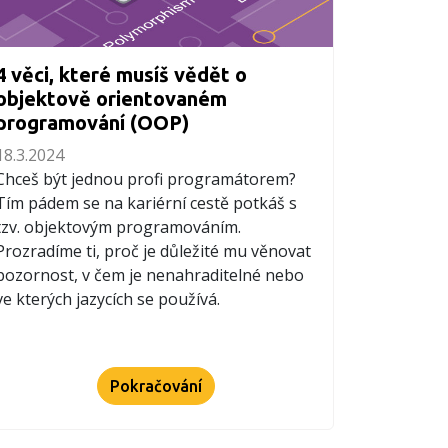
4 věci, které musíš vědět o
objektově orientovaném
programování (OOP)
18.3.2024
Chceš být jednou profi programátorem?
Tím pádem se na kariérní cestě potkáš s
tzv. objektovým programováním.
Prozradíme ti, proč je důležité mu věnovat
pozornost, v čem je nenahraditelné nebo
ve kterých jazycích se používá.
Pokračování