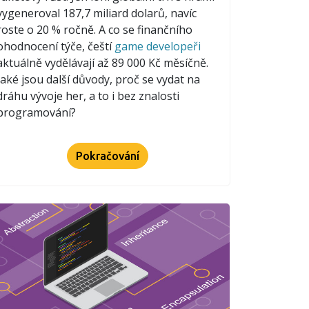
vygeneroval 187,7 miliard dolarů, navíc
roste o 20 % ročně. A co se finančního
ohodnocení týče, čeští
game developeři
aktuálně vydělávají až 89 000 Kč měsíčně.
Jaké jsou další důvody, proč se vydat na
dráhu vývoje her, a to i bez znalosti
programování?
Pokračování