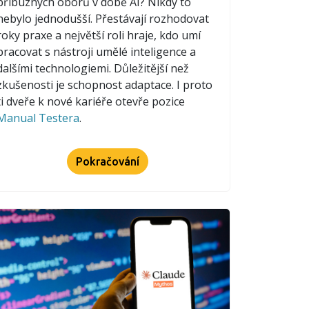
příbuzných oborů v době AI? Nikdy to
nebylo jednodušší. Přestávají rozhodovat
roky praxe a největší roli hraje, kdo umí
pracovat s nástroji umělé inteligence a
dalšími technologiemi. Důležitější než
zkušenosti je schopnost adaptace. I proto
ti dveře k nové kariéře otevře pozice
Manual Testera
.
Pokračování