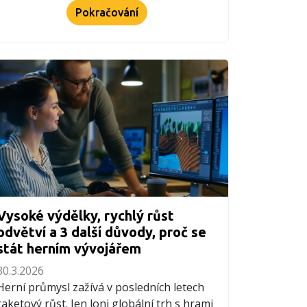
Pokračování
Vysoké výdělky, rychlý růst
odvětví a 3 další důvody, proč se
stát herním vývojářem
30.3.2026
Herní průmysl zažívá v posledních letech
raketový růst. Jen loni globální trh s hrami