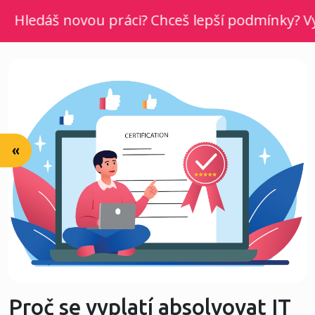
Hledáš novou práci? Chceš lepší podmínky? Vyber
«
Proč se vyplatí absolvovat IT