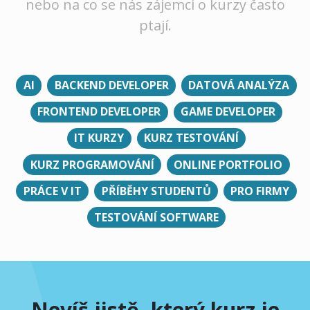
nebo na co se nás zájemci o kurzy často
ptají.
AI
BACKEND DEVELOPER
DATOVÁ ANALÝZA
FRONTEND DEVELOPER
GAME DEVELOPER
IT KURZY
KURZ TESTOVÁNÍ
KURZ PROGRAMOVÁNÍ
ONLINE PORTFOLIO
PRÁCE V IT
PŘÍBĚHY STUDENTŮ
PRO FIRMY
TESTOVÁNÍ SOFTWARE
Nevíš jistě, který kurz je