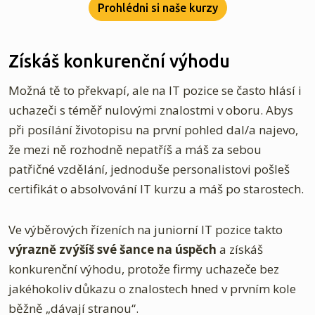
Prohlédni si naše kurzy
Získáš konkurenční výhodu
Možná tě to překvapí, ale na IT pozice se často hlásí i
uchazeči s téměř nulovými znalostmi v oboru. Abys
při posílání životopisu na první pohled dal/a najevo,
že mezi ně rozhodně nepatříš a máš za sebou
patřičné vzdělání, jednoduše personalistovi pošleš
certifikát o absolvování IT kurzu a máš po starostech.
Ve výběrových řízeních na juniorní IT pozice takto
výrazně zvýšíš své šance na úspěch
a získáš
konkurenční výhodu, protože firmy uchazeče bez
jakéhokoliv důkazu o znalostech hned v prvním kole
běžně „dávají stranou“.