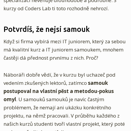
specializaci nevěnuje dlouhodobě a podrobně. S
kurzy od Coders Lab ti toto rozhodně nehrozí.
Potvrdíš, že nejsi samouk
Když si firma vybírá mezi IT juniorem, který za sebou
má kvalitní kurz a IT juniorem samoukem, mnohem
častěji dá přednost prvnímu z nich. Proč?
Náboráři dobře vědí, že v kurzu byl uchazeč pod
vedením zkušených lektorů, zatímco
samouk
postupoval na vlastní pěst a metodou-pokus
omyl
. U samouků samouků je navíc častým
problémem, že nemají ani ukázku konkrétního
projektu, na němž pracovali. V průběhu každého z
našich kurzů studenti tvoří vlastní projekt, který poté