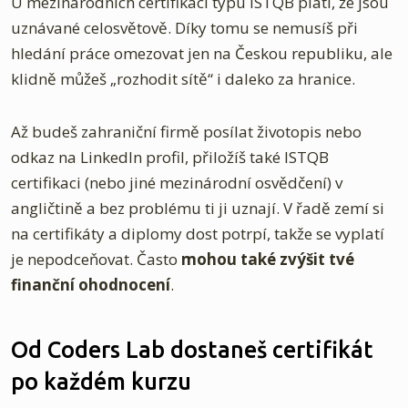
U mezinárodních certifikací typu ISTQB platí, že jsou
uznávané celosvětově. Díky tomu se nemusíš při
hledání práce omezovat jen na Českou republiku, ale
klidně můžeš „rozhodit sítě“ i daleko za hranice.
Až budeš zahraniční firmě posílat životopis nebo
odkaz na LinkedIn profil, přiložíš také ISTQB
certifikaci (nebo jiné mezinárodní osvědčení) v
angličtině a bez problému ti ji uznají. V řadě zemí si
na certifikáty a diplomy dost potrpí, takže se vyplatí
je nepodceňovat. Často
mohou také zvýšit tvé
finanční ohodnocení
.
Od Coders Lab dostaneš certifikát
po každém kurzu