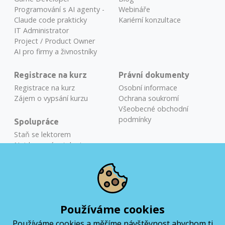
Programování s AI agenty -
Webináře
Claude code prakticky
Kariérní konzultace
IT Administrator
Project / Product Owner
AI pro firmy a živnostníky
Registrace na kurz
Právní dokumenty
Registrace na kurz
Osobní informace
Zájem o vypsání kurzu
Ochrana soukromí
Všeobecné obchodní
podmínky
Spolupráce
Staň se lektorem
Najdeme vám talenty
Školení na míru
Bronislav Novák
COURSE ADVISOR
Používáme cookies
Používáme cookies a měříme návštěvnost abychom ti