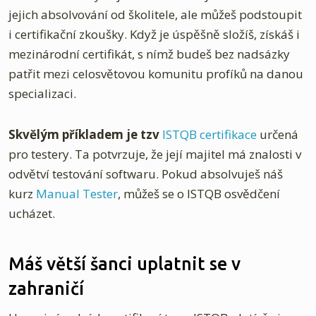
jejich absolvování od školitele, ale můžeš podstoupit
i certifikační zkoušky. Když je úspěšně složíš, získáš i
mezinárodní certifikát, s nímž budeš bez nadsázky
patřit mezi celosvětovou komunitu profíků na danou
specializaci.
Skvělým příkladem je tzv
ISTQB certifikace
určená
pro testery. Ta potvrzuje, že její majitel má znalosti v
odvětví testování softwaru. Pokud absolvuješ náš
kurz
Manual Tester
, můžeš se o ISTQB osvědčení
ucházet.
Máš větší šanci uplatnit se v
zahraničí