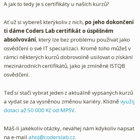
A jak to tedy je s certifikáty u našich kurzů?
Ať už si vybereš kterýkoliv z nich,
po jeho dokončení
ti dáme Coders Lab certifikát o úspěšném
absolvování
, který lze bez problému používat jako
osvědčení o své IT specializaci. Kromě toho můžeš v
rámci některých kurzů dobrovolně usilovat o získání
mezinárodních certifikátů, jako je zmíněné ISTQB
osvědčení.
Teď si stačí vybrat jeden z aktuálně vypsaných kurzů
a vydat se za vysněnou změnou kariéry. Klidně
využij
dotaci až 50 000 Kč od MPSV
.
Máš-li jakékoliv otázky, neváhej nám kdykoliv napsat
na e-mail
ahoj@coderslab.cz
.