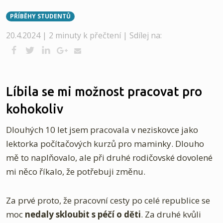
PŘÍBĚHY STUDENTŮ
20.4.2024 | 2 minuty k přečtení |
Sdílej na:
Líbila se mi možnost pracovat pro
kohokoliv
Dlouhých 10 let jsem pracovala v neziskovce jako
lektorka počítačových kurzů pro maminky. Dlouho
mě to naplňovalo, ale při druhé rodičovské dovolené
mi něco říkalo, že potřebuji změnu.
Za prvé proto, že pracovní cesty po celé republice se
moc
nedaly skloubit s péčí o děti
. Za druhé kvůli