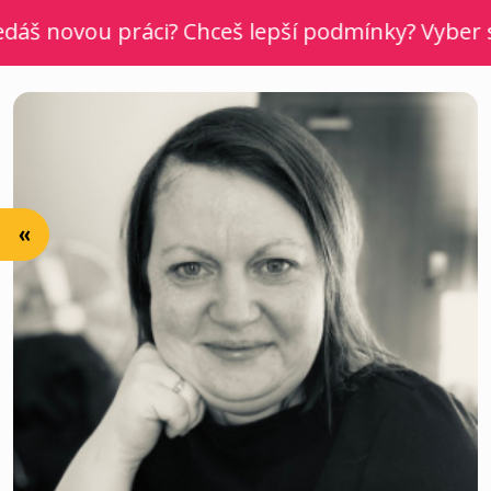
š novou práci? Chceš lepší podmínky? Vyber si n
«