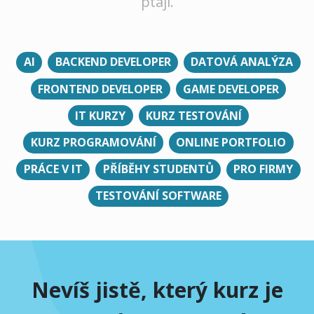
ptají.
AI
BACKEND DEVELOPER
DATOVÁ ANALÝZA
FRONTEND DEVELOPER
GAME DEVELOPER
IT KURZY
KURZ TESTOVÁNÍ
KURZ PROGRAMOVÁNÍ
ONLINE PORTFOLIO
PRÁCE V IT
PŘÍBĚHY STUDENTŮ
PRO FIRMY
TESTOVÁNÍ SOFTWARE
Nevíš jistě, který kurz je