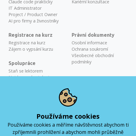
Claude code prakticky
Kariérní konzultace
IT Administrator
Project / Product Owner
AI pro firmy a živnostníky
Registrace na kurz
Právní dokumenty
Registrace na kurz
Osobní informace
Zájem o vypsání kurzu
Ochrana soukromí
Všeobecné obchodní
podmínky
Spolupráce
Staň se lektorem
Najdeme vám talenty
Školení na míru
Bronislav Novák
COURSE ADVISOR
Používáme cookies
Používáme cookies a měříme návštěvnost abychom ti
+420 606 051 810
zpříjemnili prohlížení a abychom mohli průběžně