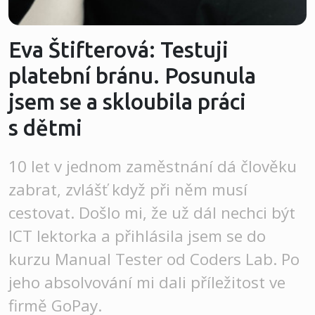
Eva Štifterová: Testuji
platební bránu. Posunula
jsem se a skloubila práci
s dětmi
10 let v jednom zaměstnání dá člověku
zabrat, zvlášť když při něm musí
cestovat. Došlo mi, že už dál nechci být
ICT lektorka a přihlásila jsem se do
kurzu Manual Tester od Coders Lab. Po
jeho absolvování mi dali příležitost ve
firmě GoPay.