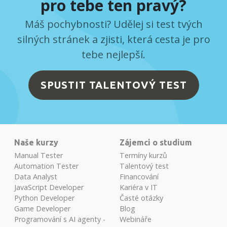
pro tebe ten pravý?
Máš pochybnosti? Udělej si test tvých
silných stránek a zjisti, která cesta je pro
tebe nejlepší.
SPUSTIT TALENTOVÝ TEST
Naše kurzy
Zájemci o studium
Manual Tester
Termíny kurzů
Automation Tester
Talentový test
Data Analyst
Financování
JavaScript Developer
Kariéra v IT
Python Developer
Časté otázky
Game Developer
Blog
Programování s AI agenty -
Webináře