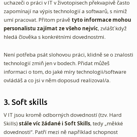
uchazeči o práci v IT v životopisech překvapivě často
zapomínají na výpis technologií a softwarů, s nimiž
umí pracovat. Přitom právě
tyto informace mohou
personalistu zajímat ze všeho nejvíc
, zvlášť když
hledá člověka s konkrétními dovednostmi.
Není potřeba psát slohovou práci, klidně se o znalosti
technologií zmiň jen v bodech. Přidat můžeš
informaci o tom, do jaké míry technologii/software
ovládáš a co jsi v něm doposud realizoval/a.
3. Soft skills
V IT jsou kromě odborných dovedností (tzv. Hard
Skills)
stále víc žádané i Soft Skills
, tedy „měkké
dovednosti“. Patří mezi ně například schopnost