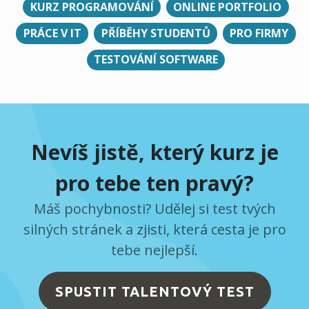
KURZ PROGRAMOVÁNÍ
ONLINE PORTFOLIO
PRÁCE V IT
PŘÍBĚHY STUDENTŮ
PRO FIRMY
TESTOVÁNÍ SOFTWARE
Nevíš jistě, který kurz je
pro tebe ten pravý?
Máš pochybnosti? Udělej si test tvých
silných stránek a zjisti, která cesta je pro
tebe nejlepší.
SPUSTIT TALENTOVÝ TEST