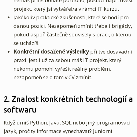
nemáš příliš bohaté portfolio, postačí např. uvést
projekt, který jsi vytvářel/a v rámci IT kurzu.
Jakékoliv praktické zkušenosti, které se hodí pro
danou pozici. Nezapomeň zmínit třeba i brigády,
pokud aspoň částečně souvisely s prací, o kterou
se ucházíš.
Konkrétní dosažené výsledky
při tvé dosavadní
praxi. Jestli už za sebou máš IT projekt, který
někomu pomohl vyřešit reálný problém,
nezapomeň se o tom v CV zmínit.
2. Znalost konkrétních technologií a
softwaru
Když umíš Python, Javu, SQL nebo jiný programovací
jazyk, proč ty informace vynechávat? Juniorní