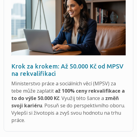
Krok za krokem: Až 50.000 Kč od MPSV
na rekvalifikaci
Ministerstvo práce a sociálních věcí (MPSV) za
tebe může zaplatit
až 100% ceny rekvalifikace a
to do výše 50.000 Kč
. Využij této šance a
změň
svoji kariéru
. Posuň se do perspektivního oboru.
Vylepši si životopis a zvyš svou hodnotu na trhu
práce.