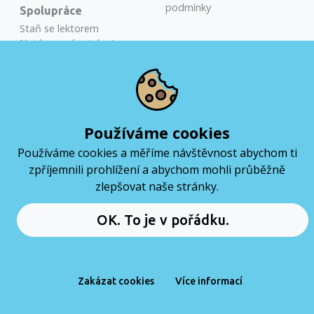
podmínky
Spolupráce
Staň se lektorem
Najdeme vám talenty
Školení na míru
Miloslav Běťák
COURSE ADVISOR
Používáme cookies
Používáme cookies a měříme návštěvnost abychom ti
+420 724 384 092
zpříjemnili prohlížení a abychom mohli průběžně
miloslav@coderslab.cz
zlepšovat naše stránky.
Coders Lab CZ & SK by LifeScale © 2012-2026. Službu
provozuje společnost
LifeScale s.r.o.
Rezervuj si online meeting
OK. To je v pořádku.
Zakázat cookies
Více informací
DOMŮ
PRÁCE
MENU
KURZY
ČTENÍ