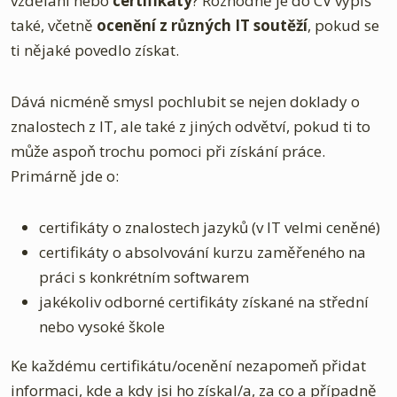
vzdělání nebo
certifikáty
? Rozhodně je do CV vypiš
také, včetně
ocenění z různých IT soutěží
, pokud se
ti nějaké povedlo získat.
Dává nicméně smysl pochlubit se nejen doklady o
znalostech z IT, ale také z jiných odvětví, pokud ti to
může aspoň trochu pomoci při získání práce.
Primárně jde o:
certifikáty o znalostech jazyků (v IT velmi ceněné)
certifikáty o absolvování kurzu zaměřeného na
práci s konkrétním softwarem
jakékoliv odborné certifikáty získané na střední
nebo vysoké škole
Ke každému certifikátu/ocenění nezapomeň přidat
informaci, kde a kdy jsi ho získal/a, za co a případně