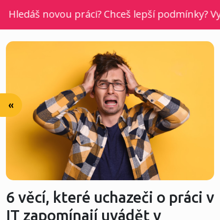
ledáš novou práci? Chceš lepší podmínky? Vyber 
«
6 věcí, které uchazeči o práci v
IT zapomínají uvádět v