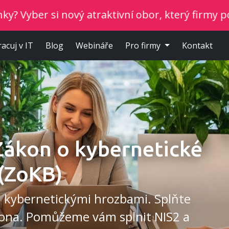
vý atraktivní obor, který firmy potřebují.
Nezáv
racuj v IT
Blog
Webináře
Pro firmy
Kontakt
Zákon o kybernetické
(ZoKB)
d kybernetickými hrozbami. Splňte
ona. Pomůžeme vám splnit NIS2 a