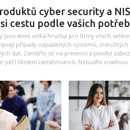
roduktů cyber security a NIS
si cestu podle vašich potřeb
 jsou dnes velká hrozba pro firmy všech velikos
ibývají případy napadených systémů, zneužitých
ivých dat. Zaměřte se na prevenci a posilte zabez
e péči školení zaměstnanců. Nebuďte snadnou k