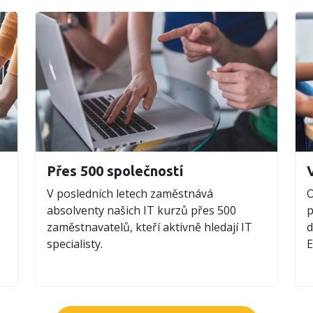
Přes 500 společností
V posledních letech zaměstnává
O
absolventy našich IT kurzů přes 500
p
zaměstnavatelů, kteří aktivně hledají IT
d
specialisty.
E