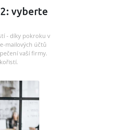
2: vyberte
tí - díky pokroku v
 e-mailových účtů
pečení vaší firmy.
ořistí.