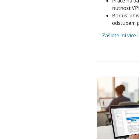
Práce na dál
nutnost V
Bonus: phis
odstupem p
Zašlete mi více 