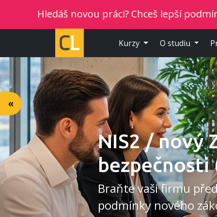
 novou práci? Chceš lepší podmínky? Vyber si no
Kurzy
O studiu
P
«
NIS2 / nový 
bezpečnosti 
Braňte vaši firmu pře
podmínky nového zák