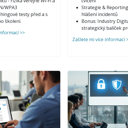
ku - rizika veřejné Wi-Fi a
cvičení
PN/WPA3
Strategie & Reporting
hingové testy před a s
hlášení incidentů
o školení.
Bonus: Industry Digita
strategický balíček 
informací >>
Zašlete mi více informací 