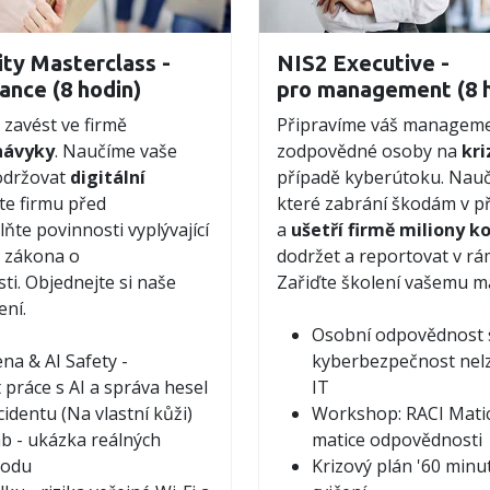
ty Masterclass -
NIS2 Executive -
ance (8 hodin)
pro management (8 h
avést ve firmě
Připravíme váš manageme
návyky
. Naučíme vaše
zodpovědné osoby na
kri
održovat
digitální
případě kyberútoku. Nauč
te firmu před
které zabrání škodám v p
plňte povinnosti vyplývající
a
ušetří firmě miliony k
o zákona o
dodržet a reportovat v rá
i. Objednejte si naše
Zařiďte školení vašemu 
ení.
Osobní odpovědnost s
na & AI Safety -
kyberbezpečnost nelz
práce s AI a správa hesel
IT
cidentu (Na vlastní kůži)
Workshop: RACI Matic
b - ukázka reálných
matice odpovědnosti
vodu
Krizový plán '60 minut