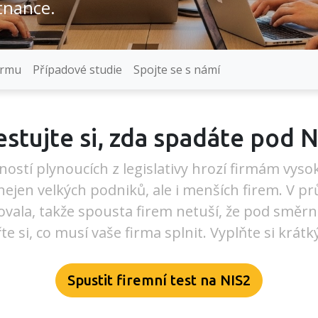
tnance.
irmu
Případové studie
Spojte se s námí
stujte si, zda spadáte pod 
ostí plynoucích z legislativy hrozí firmám vyso
nejen velkých podniků, ale i menších firem. V p
vala, takže spousta firem netuší, že pod směrni
řte si, co musí vaše firma splnit. Vyplňte si krátký
Spustit firemní test na NIS2