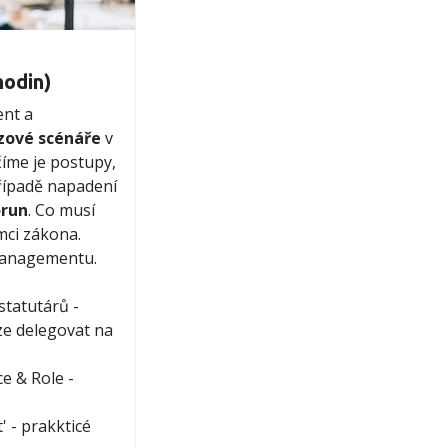
odin)
nt a
zové scénáře
v
íme je postupy,
řípadě napadení
orun
. Co musí
mci zákona.
managementu.
tatutárů -
e delegovat na
e & Role -
' - prakkticé