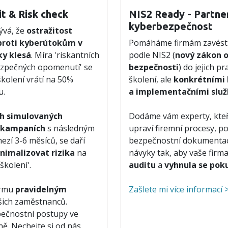
it & Risk check
NIS2 Ready - Partner
kyberbezpečnost
lývá, že
ostražitost
roti kyberútokům v
Pomáháme firmám zavést 
ky klesá
. Míra 'riskantních
podle NIS2 (
nový zákon o
bezpečných opomenutí' se
bezpečnosti
) do jejich p
školení vrátí na 50%
školení, ale
konkrétními 
u.
a implementačními slu
ch simulovaných
Dodáme vám experty, kteř
 kampaních
s následným
upraví firemní procesy, pol
ezí 3-6 měsíců, se daří
bezpečnostní dokumentaci
nimalizovat rizika
na
návyky tak, aby vaše firm
školení'.
auditu
a
vyhnula se pok
irmu
pravidelným
Zašlete mi více informací 
ich zaměstnanců.
pečnostní postupy ve
ně. Nechejte si od nás