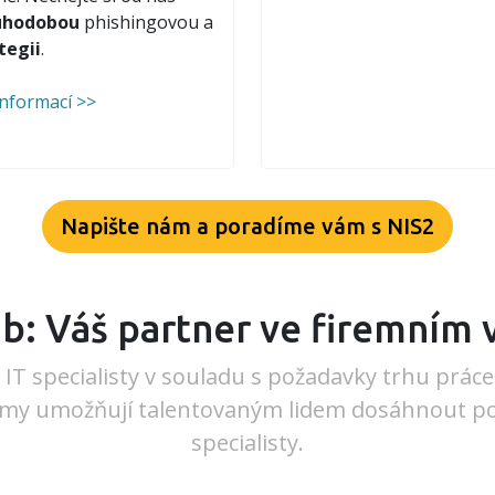
uhodobou
phishingovou a
tegii
.
informací >>
Napište nám a poradíme vám s NIS2
b: Váš partner ve firemním 
me IT specialisty v souladu s požadavky trhu práce
amy umožňují talentovaným lidem dosáhnout poz
specialisty.