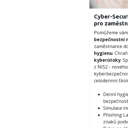
Cyber-Securi
pro zaměstn
Pomůžeme vám z
bezpečnostní 
zaměstnance d
hygienu
. Chraň
kyberútoky
. S
z NIS2 - novéh
kyberbezpečnost
celodennní škol
Denní hygie
bezpečnost 
Simulace in
Phishing La
znaků pod