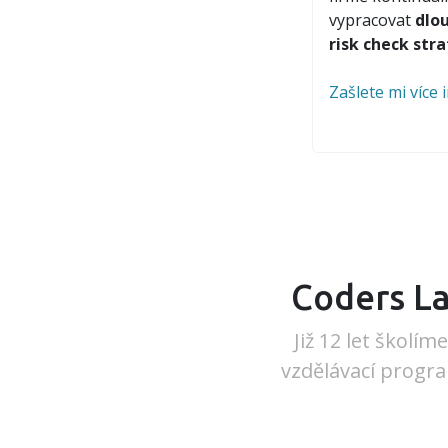
vypracovat
dlo
risk check stra
Zašlete mi více 
Coders La
Již 12 let školí
vzdělávací progr