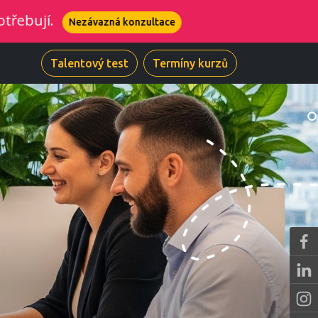
azná konzultace
Talentový test
Termíny kurzů