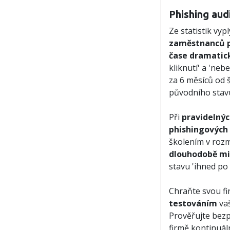
Phishing aud
Ze statistik vyp
zaměstnanců p
čase dramatic
kliknutí' a 'ne
za 6 měsíců od 
původního stav
Při
pravidelný
phishingových
školením v rozm
dlouhodobě mi
stavu 'ihned po 
Chraňte svou f
testováním
vaš
Prověřujte bez
firmě kontinuál