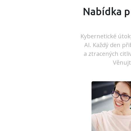
Nabídka p
Kybernetické útoky
AI. Každý den př
a ztracených citl
Věnujt