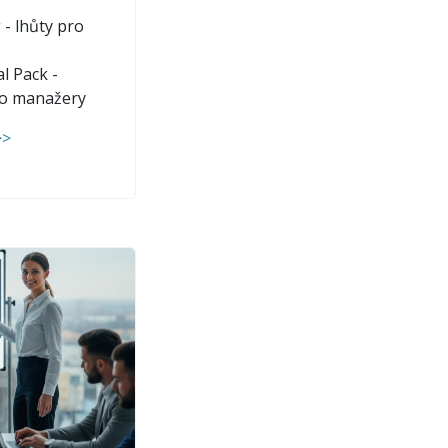
 - lhůty pro
l Pack -
pro manažery
>>