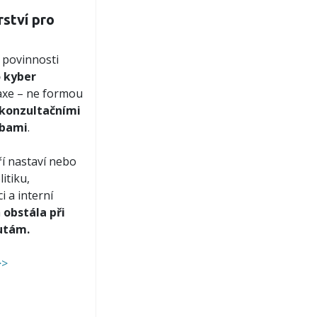
ství pro
povinnosti
 kyber
raxe – ne formou
konzultačními
žbami
.
í nastaví nebo
itiku,
 a interní
a
obstála při
utám.
>>