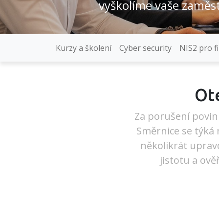
vyškolíme vaše zaměs
Kurzy a školení
Cyber security
NIS2 pro f
Ote
Za porušení povinn
Směrnice se týká 
několikrát upravo
jistotu a ově