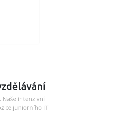
vzdělávání
. Naše intenzivní
ice juniorního IT