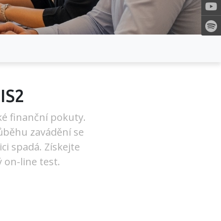
NIS2
ké finanční pokuty.
růběhu zavádění se
ci spadá. Získejte
 on-line test.