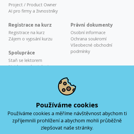
Project / Product Owner
AI pro firmy a živnostníky
Registrace na kurz
Právní dokumenty
Registrace na kurz
Osobní informace
Zájem o vypsání kurzu
Ochrana soukromí
Všeobecné obchodní
podmínky
Spolupráce
Staň se lektorem
Najdeme vám talenty
Školení na míru
Miloslav Běťák
COURSE ADVISOR
Používáme cookies
Používáme cookies a měříme návštěvnost abychom ti
+420 724 384 092
zpříjemnili prohlížení a abychom mohli průběžně
miloslav@coderslab.cz
zlepšovat naše stránky.
Coders Lab CZ & SK by LifeScale © 2012-2026. Službu