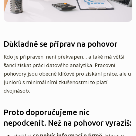
Důkladně se připrav na pohovor
Kdo je připraven, není překvapen… a také má větší
šanci získat práci datového analytika. Pracovní
pohovory jsou obecně klíčové pro získání práce, ale u
juniorů s minimálními zkušenostmi to platí
dvojnásob.
Proto doporučujeme nic
nepodcenit. Než na pohovor vyrazíš:
zjistit si
co nejvíc informací o firmě
, kde se o