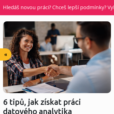
edáš novou práci? Chceš lepší podmínky? Vyber s
«
6 tipů, jak získat práci
datového analytika