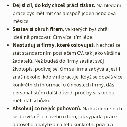
Dej si cíl, do kdy chceš práci získat.
Na hledání
práce bys měl mít čas alespoň jeden nebo dva
měsíce.
Sestav si okruh firem
, ve kterých bys chtěl
ideálně pracovat. Čím více, tím lépe.
Nastuduj si firmy, které oslovuješ.
Nechceš se
stát standardním posílačem CV, tak jako většina
žadatelů. Než budeš do firmy zasílat svůj
životopis, podívej se, čím se firma zabývá a jestli
znáš někoho, kdo v ní pracuje. Když se dozvíš více
konkrétních informací o činnostech firmy, dáš
personalistům další důvod, proč by si s tebou
měli dát schůzku.
Absolvuj co nejvíc pohovorů.
Na každém z nich
se dozvíš něco nového o tom, jak vypadá práce
datového analytika na této konkrétní pozici a