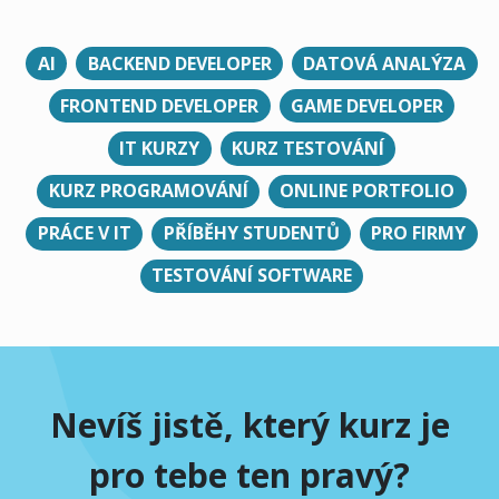
AI
BACKEND DEVELOPER
DATOVÁ ANALÝZA
FRONTEND DEVELOPER
GAME DEVELOPER
IT KURZY
KURZ TESTOVÁNÍ
KURZ PROGRAMOVÁNÍ
ONLINE PORTFOLIO
PRÁCE V IT
PŘÍBĚHY STUDENTŮ
PRO FIRMY
TESTOVÁNÍ SOFTWARE
Nevíš jistě, který kurz je
pro tebe ten pravý?