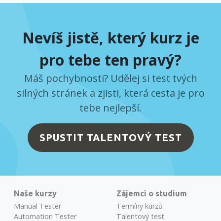
Nevíš jistě, který kurz je
pro tebe ten pravý?
Máš pochybnosti? Udělej si test tvých
silných stránek a zjisti, která cesta je pro
tebe nejlepší.
SPUSTIT TALENTOVÝ TEST
Naše kurzy
Zájemci o studium
Manual Tester
Termíny kurzů
Automation Tester
Talentový test