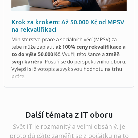
Krok za krokem: Až 50.000 Kč od MPSV
na rekvalifikaci
Ministerstvo práce a sociálních věcí (MPSV) za
tebe může zaplatit
až 100% ceny rekvalifikace a
to do výše 50.000 Kč
. Využij této šance a
změň
svoji kariéru
. Posuň se do perspektivního oboru.
Vylepši si životopis a zvyš svou hodnotu na trhu
práce.
Další témata z IT oboru
Svět IT je rozmanitý a velmi obsáhlý. Je
proto důležité zaměřit se z počátku na to