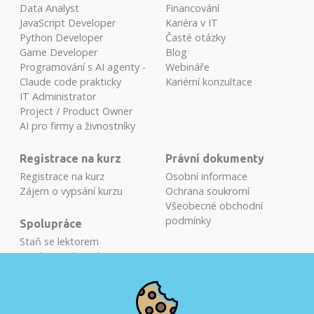
Data Analyst
Financování
JavaScript Developer
Kariéra v IT
Python Developer
Časté otázky
Game Developer
Blog
Programování s AI agenty -
Webináře
Claude code prakticky
Kariérní konzultace
IT Administrator
Project / Product Owner
AI pro firmy a živnostníky
Registrace na kurz
Právní dokumenty
Registrace na kurz
Osobní informace
Zájem o vypsání kurzu
Ochrana soukromí
Všeobecné obchodní
podmínky
Spolupráce
Staň se lektorem
Najdeme vám talenty
Školení na míru