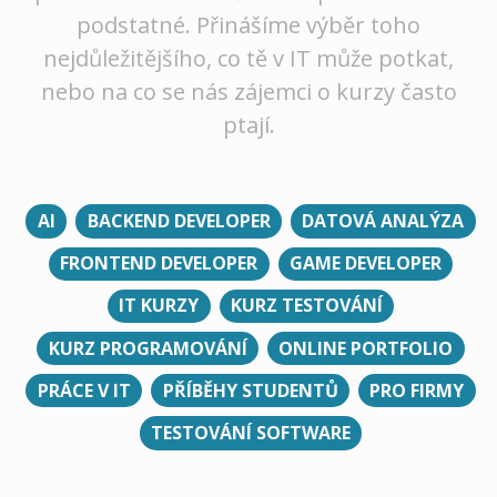
podstatné. Přinášíme výběr toho
nejdůležitějšího, co tě v IT může potkat,
nebo na co se nás zájemci o kurzy často
ptají.
AI
BACKEND DEVELOPER
DATOVÁ ANALÝZA
FRONTEND DEVELOPER
GAME DEVELOPER
IT KURZY
KURZ TESTOVÁNÍ
KURZ PROGRAMOVÁNÍ
ONLINE PORTFOLIO
PRÁCE V IT
PŘÍBĚHY STUDENTŮ
PRO FIRMY
TESTOVÁNÍ SOFTWARE