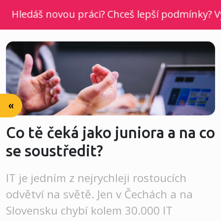
Hledáš novou práci? Chceš lepší podmínky? Vyber
«
Co tě čeká jako juniora a na co
se soustředit?
IT je jedním z nejrychleji rostoucích
odvětví na světě. Jen v Čechách a na
Slovensku chybí kolem 30.000 IT