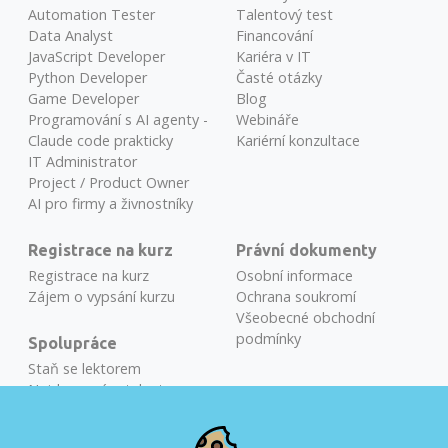
Automation Tester
Talentový test
Data Analyst
Financování
JavaScript Developer
Kariéra v IT
Python Developer
Časté otázky
Game Developer
Blog
Programování s AI agenty -
Webináře
Claude code prakticky
Kariérní konzultace
IT Administrator
Project / Product Owner
AI pro firmy a živnostníky
Registrace na kurz
Právní dokumenty
Registrace na kurz
Osobní informace
Zájem o vypsání kurzu
Ochrana soukromí
Všeobecné obchodní
podmínky
Spolupráce
Staň se lektorem
Najdeme vám talenty
Školení na míru