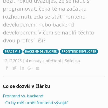
běží. Pokud uvažuješ, že se naučíš
programovat, čeká tě na začátku
rozhodnutí, zda se stát frontend
developerem, nebo backend
developerem. V čem se náplň těchto
dvou profesí liší?
PRÁCE V IT
BACKEND DEVELOPER
FRONTEND DEVELOPER
12.12.2023 | 4 minuty k přečtení |
Sdílej na:
Co se dozvíš v článku
Frontend vs. backend
Co by měl umět frontend vývojář