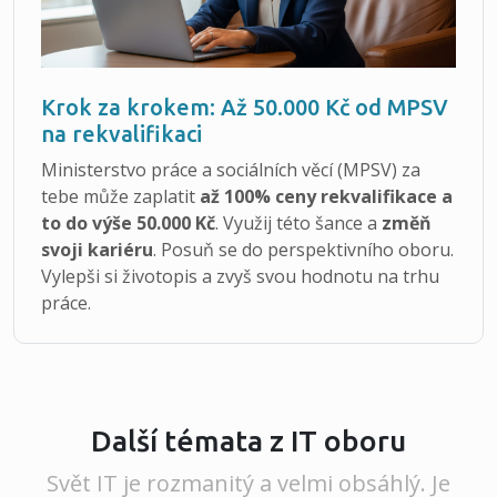
Krok za krokem: Až 50.000 Kč od MPSV
na rekvalifikaci
Ministerstvo práce a sociálních věcí (MPSV) za
tebe může zaplatit
až 100% ceny rekvalifikace a
to do výše 50.000 Kč
. Využij této šance a
změň
svoji kariéru
. Posuň se do perspektivního oboru.
Vylepši si životopis a zvyš svou hodnotu na trhu
práce.
Další témata z IT oboru
Svět IT je rozmanitý a velmi obsáhlý. Je