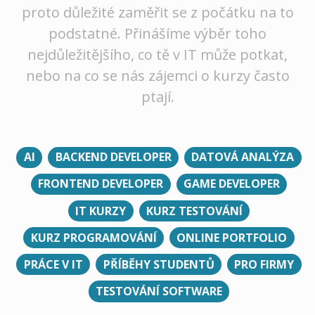
proto důležité zaměřit se z počátku na to
podstatné. Přinášíme výběr toho
nejdůležitějšího, co tě v IT může potkat,
nebo na co se nás zájemci o kurzy často
ptají.
AI
BACKEND DEVELOPER
DATOVÁ ANALÝZA
FRONTEND DEVELOPER
GAME DEVELOPER
IT KURZY
KURZ TESTOVÁNÍ
KURZ PROGRAMOVÁNÍ
ONLINE PORTFOLIO
PRÁCE V IT
PŘÍBĚHY STUDENTŮ
PRO FIRMY
TESTOVÁNÍ SOFTWARE