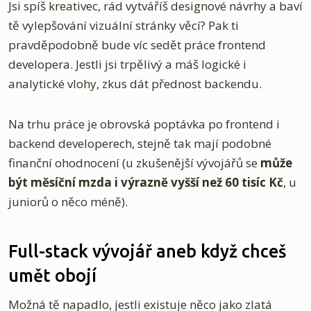
Jsi spíš kreativec, rád vytváříš designové návrhy a baví
tě vylepšování vizuální stránky věcí? Pak ti
pravděpodobně bude víc sedět práce frontend
developera. Jestli jsi trpělivý a máš logické i
analytické vlohy, zkus dát přednost backendu.
Na trhu práce je obrovská poptávka po frontend i
backend developerech, stejně tak mají podobné
finanční ohodnocení (u zkušenější vývojářů se
může
být měsíční mzda i výrazně vyšší než 60 tisíc Kč
, u
juniorů o něco méně).
Full-stack vývojář aneb když chceš
umět obojí
Možná tě napadlo, jestli existuje něco jako zlatá