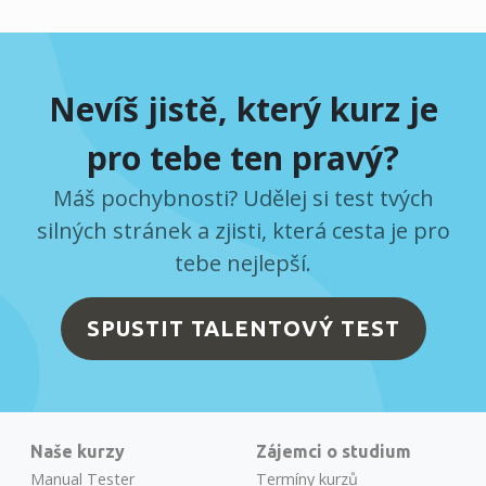
Nevíš jistě, který kurz je
pro tebe ten pravý?
Máš pochybnosti? Udělej si test tvých
silných stránek a zjisti, která cesta je pro
tebe nejlepší.
SPUSTIT TALENTOVÝ TEST
Naše kurzy
Zájemci o studium
Manual Tester
Termíny kurzů