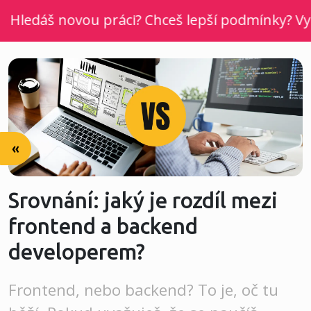
ledáš novou práci? Chceš lepší podmínky? Vyber 
«
Srovnání: jaký je rozdíl mezi
frontend a backend
developerem?
Frontend, nebo backend? To je, oč tu