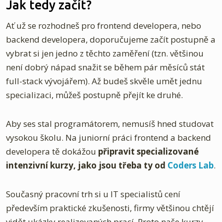
Jak tedy začít?
Ať už se rozhodneš pro frontend developera, nebo
backend developera, doporučujeme začít postupně a
vybrat si jen jedno z těchto zaměření (tzn. většinou
není dobrý nápad snažit se během pár měsíců stát
full-stack vývojářem). Až budeš skvěle umět jednu
specializaci, můžeš postupně přejít ke druhé.
Aby ses stal programátorem, nemusíš hned studovat
vysokou školu. Na juniorní práci frontend a backend
developera tě dokážou
připravit specializované
intenzivní kurzy, jako jsou třeba ty od
Coders Lab
.
Současný pracovní trh si u IT specialistů cení
především praktické zkušenosti, firmy většinou chtějí
vidět ukázky realizovaných prací. Proto naše kurzy