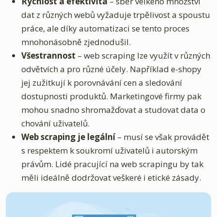
Rychlost a efektivita
– sběr velkého množství
dat z různých webů vyžaduje trpělivost a spoustu
práce, ale díky automatizaci se tento proces
mnohonásobně zjednodušil.
Všestrannost
– web scraping lze využít v různých
odvětvích a pro různé účely. Například e-shopy
jej zužitkují k porovnávání cen a sledování
dostupnosti produktů. Marketingové firmy pak
mohou snadno shromažďovat a studovat data o
chování uživatelů.
Web scraping je legální
– musí se však provádět
s respektem k soukromí uživatelů i autorským
právům. Lidé pracující na web scrapingu by tak
měli ideálně dodržovat veškeré i etické zásady.