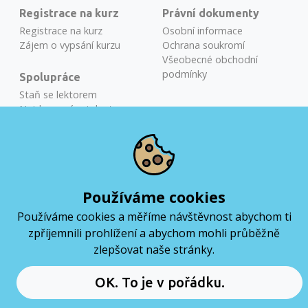
Registrace na kurz
Právní dokumenty
Registrace na kurz
Osobní informace
Zájem o vypsání kurzu
Ochrana soukromí
Všeobecné obchodní
podmínky
Spolupráce
Staň se lektorem
Najdeme vám talenty
Školení na míru
Miloslav Běťák
COURSE ADVISOR
Používáme cookies
Používáme cookies a měříme návštěvnost abychom ti
+420 724 384 092
zpříjemnili prohlížení a abychom mohli průběžně
miloslav@coderslab.cz
zlepšovat naše stránky.
Coders Lab CZ & SK by LifeScale © 2012-2026. Službu
provozuje společnost
LifeScale s.r.o.
Rezervuj si online meeting
OK. To je v pořádku.