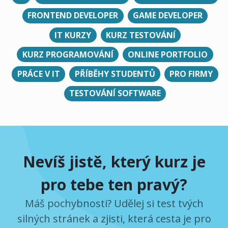
FRONTEND DEVELOPER
GAME DEVELOPER
IT KURZY
KURZ TESTOVÁNÍ
KURZ PROGRAMOVÁNÍ
ONLINE PORTFOLIO
PRÁCE V IT
PŘÍBĚHY STUDENTŮ
PRO FIRMY
TESTOVÁNÍ SOFTWARE
Nevíš jistě, který kurz je
pro tebe ten pravý?
Máš pochybnosti? Udělej si test tvých
silných stránek a zjisti, která cesta je pro