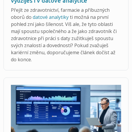
využiješ i v datové analytice
Přejít ze zdravotnictví, farmacie a příbuzných
oborů do
datové analytiky
ti možná na první
pohled zní jako šílenost. Víš ale, že tyto oblasti
mají spoustu společného a že jako zdravotník či
zdravotnice při práci s daty zužitkuješ spoustu
svých znalostí a dovedností? Pokud zvažuješ
kariérní změnu, doporučujeme článek dočíst až
do konce.