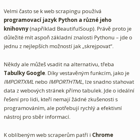
Velmi často se k web scrapingu používá
programovací jazyk Python a různé jeho
knihovny
(například BeautifulSoup). Právě proto je
důležité mít aspoň základní znalosti Pythonu – jde o
jednu z nejlepších možností jak „skrejpovat“.
Někdy ale můžeš vsadit na alternativu, třeba
Tabulky Google
. Díky vestavěným funkcím, jako je
IMPORTXML
nebo
IMPORTHTML
, lze snadno stahovat
data z webových stránek přímo tabulek. Jde o ideální
řešení pro lidi, kteří nemají žádné zkušenosti s
programováním, ale potřebují rychlý a efektivní
nástroj pro sběr informací.
K oblíbeným web scraperům patří i
Chrome