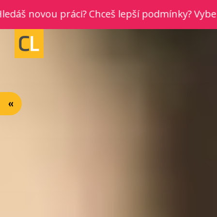
š novou práci? Chceš lepší podmínky? Vyber si no
«