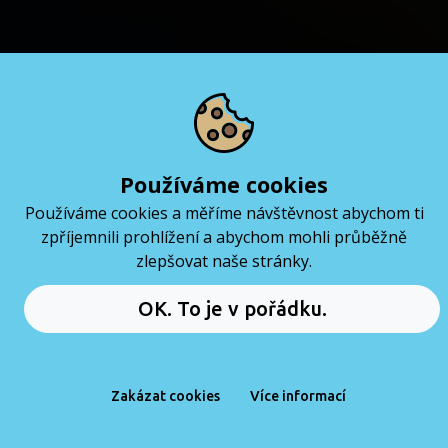
Bronislav Novák
COURSE ADVISOR
Praktické webináře
Používáme cookies
Používáme cookies a měříme návštěvnost abychom ti
ze světa IT
+420 606 051 810
zpříjemnili prohlížení a abychom mohli průběžně
bronislav@coderslab.cz
Zaměřujeme se na zajímavé
zlepšovat naše stránky.
aspekty v IT s odborníky z oboru.
Rezervuj si online meeting
OK. To je v pořádku.
Zakázat cookies
Více informací
DOMŮ
PRÁCE
MENU
KURZY
ČTENÍ